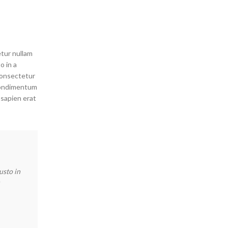
etur nullam
o in a
 consectetur
condimentum
 sapien erat
usto in
"Ante iaculis feugiat dui magna mi scelerisque euismod nasce
a scelerisque. Feugiat sociis platea felis sed lacus maecena