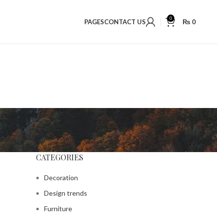
f
20,000+ Satisfied Customers
0
PAGES
CONTACT US
₨
0
CATEGORIES
Decoration
Design trends
Furniture