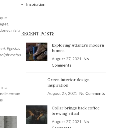
Inspiration
ique
eget.
donec nisi a
RECENT POSTS
Exploring Atlanta’s modern
nt. Egestas
homes
scipit metus
August 27, 2021
No
Comments
Green interior design
inspiration
 in a
August 27, 2021
No Comments
condimentum
us
Collar brings back coffee
brewing ritual
August 27, 2021
No
Comments