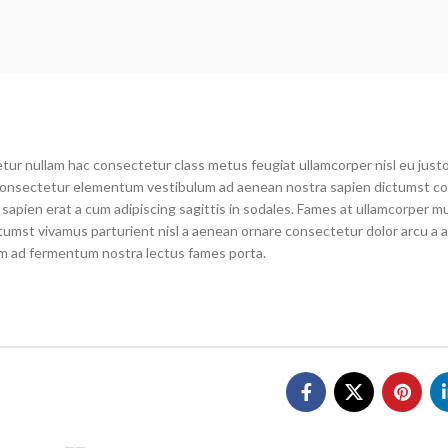
tur nullam hac consectetur class metus feugiat ullamcorper nisl eu justo
as consectetur elementum vestibulum ad aenean nostra sapien dictumst 
apien erat a cum adipiscing sagittis in sodales. Fames at ullamcorper m
tumst vivamus parturient nisl a aenean ornare consectetur dolor arcu a a
tum ad fermentum nostra lectus fames porta.