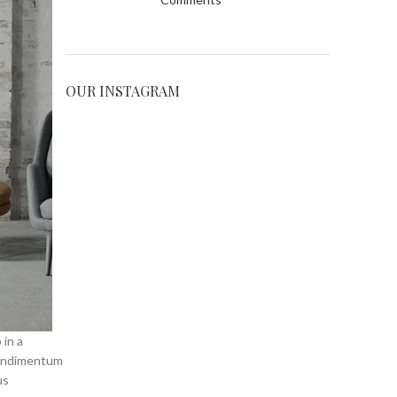
OUR INSTAGRAM
 in a
condimentum
us