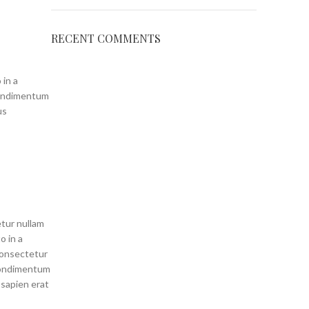
RECENT COMMENTS
 in a
condimentum
us
etur nullam
o in a
 consectetur
condimentum
 sapien erat