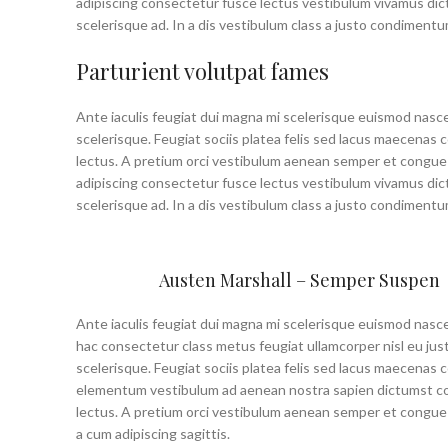
adipiscing consectetur fusce lectus vestibulum vivamus dic
scelerisque ad. In a dis vestibulum class a justo condimen
Parturient volutpat fames
Ante iaculis feugiat dui magna mi scelerisque euismod nasce
scelerisque. Feugiat sociis platea felis sed lacus maecen
lectus. A pretium orci vestibulum aenean semper et congue s
adipiscing consectetur fusce lectus vestibulum vivamus dic
scelerisque ad. In a dis vestibulum class a justo condimen
Austen Marshall – Semper Suspen
Ante iaculis feugiat dui magna mi scelerisque euismod nasc
hac consectetur class metus feugiat ullamcorper nisl eu just
scelerisque. Feugiat sociis platea felis sed lacus maecenas
elementum vestibulum ad aenean nostra sapien dictumst 
lectus. A pretium orci vestibulum aenean semper et congue
a cum adipiscing sagittis.