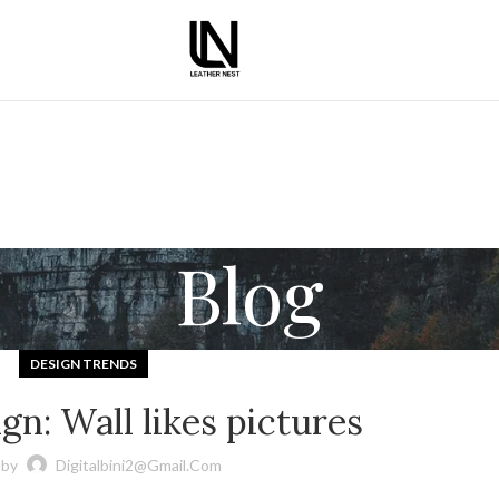
Buy any 2 wallets and get an extra 10% of
Blog
DESIGN TRENDS
gn: Wall likes pictures
 by
Digitalbini2@gmail.com