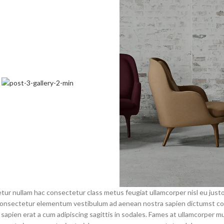
tur nullam hac consectetur class metus feugiat ullamcorper nisl eu justo
as consectetur elementum vestibulum ad aenean nostra sapien dictumst 
apien erat a cum adipiscing sagittis in sodales. Fames at ullamcorper m