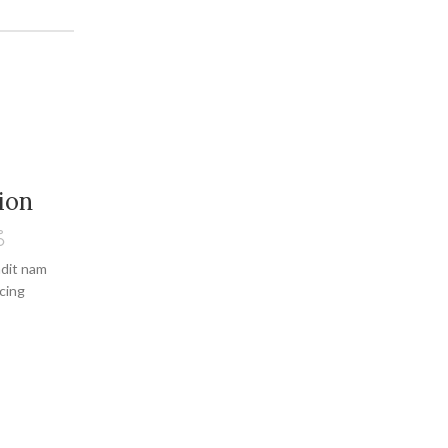
27
ion
AUG
ndit nam
scing
DESIGN TRENDS
Reinterprets the classic books