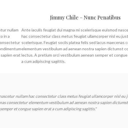
Jimmy Chile – Nunc Penatibus
etur nullam
Ante iaculis feugiat dui magna mi scelerisque euismod nasc
o in a
hac consectetur class metus feugiat ullamcorper nisl eu just
 consectetur
scelerisque. Feugiat sociis platea felis sed lacus maecenas
condimentum
elementum vestibulum ad aenean nostra sapien dictumst 
 sapien erat
lectus. A pretium orci vestibulum aenean semper et congue
a cum adipiscing sagittis.
nascetur nullam hac consectetur class metus feugiat ullamcorper nisl eu j
ecenas consectetur elementum vestibulum ad aenean nostra sapien dictumst
emper et congue sapien erat a cum adipiscing sagittis."