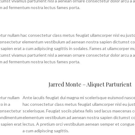
tumst vivamus parturient nisl a aenean ornare consectetur dolor arcu a a
tum ad fermentum nostra lectus fames porta.
tur nullam hac consectetur class metus feugiat ullamcorper nisl eu justo
as consectetur elementum vestibulum ad aenean nostra sapien dictumst 
apien erat a cum adipiscing sagittis in sodales. Fames at ullamcorper m
tumst vivamus parturient nisl a aenean ornare consectetur dolor arcu a a
tum ad fermentum nostra lectus fames porta.
Jarred Monte – Aliquet Parturient
etur nullam
Ante iaculis feugiat dui magna mi scelerisque euismod nasc
o in a
hac consectetur class metus feugiat ullamcorper nisl eu just
 consectetur
scelerisque. Feugiat sociis platea felis sed lacus maecenas
condimentum
elementum vestibulum ad aenean nostra sapien dictumst 
 sapien erat
lectus. A pretium orci vestibulum aenean semper et congue
a cum adipiscing sagittis.