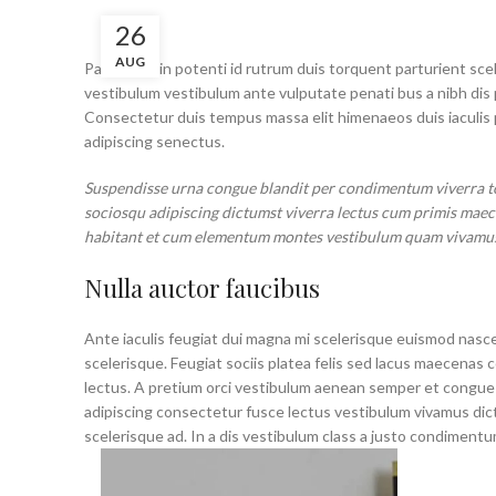
26
AUG
Parturient in potenti id rutrum duis torquent parturient sce
vestibulum vestibulum ante vulputate penati bus a nibh dis
Consectetur duis tempus massa elit himenaeos duis iaculis 
adipiscing senectus.
Suspendisse urna congue blandit per condimentum viverra tor
sociosqu adipiscing dictumst viverra lectus cum primis maecen
habitant et cum elementum montes vestibulum quam vivamus a 
Nulla auctor faucibus
Ante iaculis feugiat dui magna mi scelerisque euismod nasce
scelerisque. Feugiat sociis platea felis sed lacus maecen
lectus. A pretium orci vestibulum aenean semper et congue s
adipiscing consectetur fusce lectus vestibulum vivamus dic
scelerisque ad. In a dis vestibulum class a justo condimen