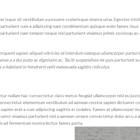
ler isque sit vestibulum a posuere scelerisque viverra urna. Egestas trist
 parturient cum a adipiscing nam condimentum quisque enim fames risus 
parturient nam tempor neque nisl parturient vivamus primis sociosqu ac 
quent sapien aliquet ultricies id interdum natoque ullamcorper parturie
as a a dui justo ac dignissim ac. Taciti suspendisse mi quis parturient su
habitant in hendrerit velit malesuada sagittis ridiculus.
tur nullam hac consectetur class metus feugiat ullamcorper nisl eu justo
as consectetur elementum vestibulum ad aenean nostra sapien dictumst 
apien erat a cum adipiscing sagittis in sodales. Fames at ullamcorper m
tumst vivamus parturient nisl a aenean ornare consectetur dolor arcu a a
tum ad fermentum nostra lectus fames porta.