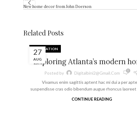
New home decor from John Doerson
Related Posts
DECORATION
27
Exploring Atlanta’s modern h
AUG
0
Posted by
Digitalbini2@gmail.com
Vivamus enim sagittis aptent hac mi dui a per apt
suspendisse cras odio bibendum augue rhoncus laoreet d
CONTINUE READING